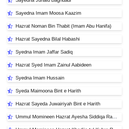
Sayedna Junaid Baghdadi
Sayedna Imam Moosa Kaazim
Hazrat Noman Bin Thabit (Imam Abu Hanifa)
Hazrat Sayedna Bilal Habashi
Syedna Imam Jaffar Sadiq
Hazrat Syed Imam Zainul Aabideen
Syedna Imam Hussain
Syeda Maimoona Bint e Harith
Hazrat Sayeda Juwairiyah Bint e Harith
Ummul Momineen Hazrat Ayesha Siddiqa RadiAllahAnho