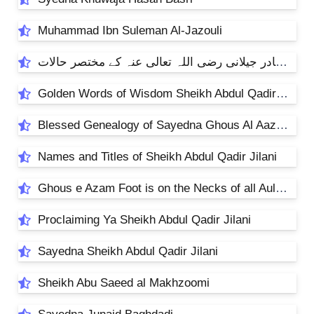
Muhammad Ibn Suleman Al-Jazouli
غوث اعظم شیخ عبد القادر جیلانی رضی اللہ تعالی عنہ کے مختصر حالات
Golden Words of Wisdom Sheikh Abdul Qadir Jilani
Blessed Genealogy of Sayedna Ghous Al Aazam
Names and Titles of Sheikh Abdul Qadir Jilani
Ghous e Azam Foot is on the Necks of all Auliya
Proclaiming Ya Sheikh Abdul Qadir Jilani
Sayedna Sheikh Abdul Qadir Jilani
Sheikh Abu Saeed al Makhzoomi