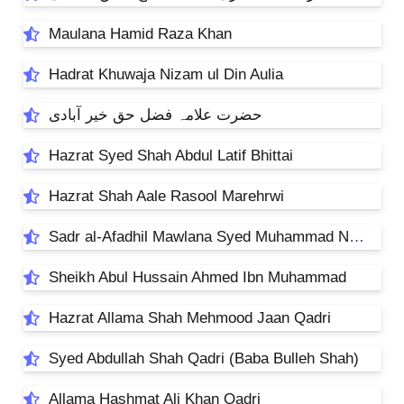
Maulana Hamid Raza Khan
Hadrat Khuwaja Nizam ul Din Aulia
حضرت علامہ فضل حق خیر آبادی
Hazrat Syed Shah Abdul Latif Bhittai
Hazrat Shah Aale Rasool Marehrwi
Sadr al-Afadhil Mawlana Syed Muhammad Naeem al-Din Muradabadi
Sheikh Abul Hussain Ahmed Ibn Muhammad
Hazrat Allama Shah Mehmood Jaan Qadri
Syed Abdullah Shah Qadri (Baba Bulleh Shah)
Allama Hashmat Ali Khan Qadri