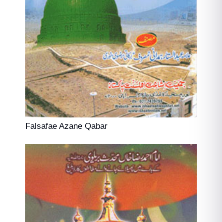
Falsafae Azane Qabar