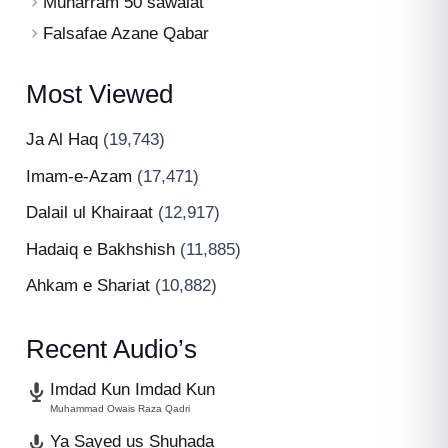
Muharram 50 sawalat
Falsafae Azane Qabar
Most Viewed
Ja Al Haq
(19,743)
Imam-e-Azam
(17,471)
Dalail ul Khairaat
(12,917)
Hadaiq e Bakhshish
(11,885)
Ahkam e Shariat
(10,882)
Recent Audio’s
Imdad Kun Imdad Kun
Muhammad Owais Raza Qadri
Ya Sayed us Shuhada