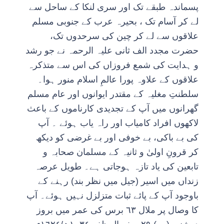
پسماندہ طبقے تک اور سری لنکا کے ساحل سے
لے کر آسام تک ، بحیرہ عرب کے جنوبی مسلم
علاقوں سے لے کر چین کی سرحدوں تک،
حضرت مجدد الف ثانی علیہ الرحمہ نے جو رشد
و ہدایت کی شمع فروزاں کی اس سے متذکرہ
علاقوں کے علاوہ پورا عالمِ اسلام منور ہوا۔
سلطنتِ مغلیہ کے مقتدر ایوانوں اور عام مسلم
گھرانوں میں آپ کے تجدیدی کارناموں کے باعث
لاکھوں افراد کامیاب اور راہ یاب ہوئے ۔ آپ
کی بے باکی، بے خوفی اور بے غرضی کو دیکھ
کر قرونِ اولیٰ و ثانیہ کے مسلمان صحابہ و
تابعین کی یاد تازہ ہوجاتی ہے۔ طویل عرصہ
زنداں میں اسیر (جیل میں نظر بند) رہنے کے
باوجود آپ کے پائے ثبات متزلزل نہیں ہوئے۔ آپ
کا وصال پر ملال ٦٣ برس کی عمر میں بروز