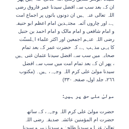
ان کے بعد سب سے افضل سیدنا عمر فاروق رضی
اللہ تعالی عنہ ہیں ان دونوں باتوں پر اجماع امت
ہے اور چاروں آئمہ مجتہدین امام اعظم ابو حنیفہ
و امام شافعی و امام مالک و امام احمد بن حنبل
رضی اللہ عنہم اجمعین اور اکثر علماء اہلسنّت
کا یہی مذہب ہے کہ حضرت عمر کے بعد تمام
صحابہ میں سب سے افضل سیدنا عثمان غنی ہیں
، پھر ان کے بعد تمام امت میں سب سے افضل
سیدنا مولیٰ علی کرم اللہ وجہہ، ہیں۔ (مکتوب
٢٦٦، جلد اول، صفحہ٣٣٠)
مولیٰ علی حق پر ہیں:
حضرت مولیٰ علی کرم اللہ وجہہ، کے ساتھ
حضرت ام المؤمنین عائشہ صدیقہ رضی اللہ
تعالیٰ عنہا و سیدنا طلحہٰ و سیدنا زبیر و سیدنا