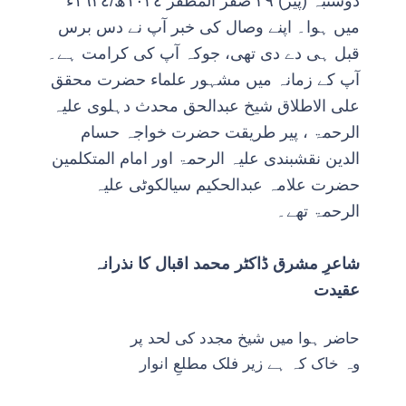
دوشنبہ (پیر) ٢٩ صفر المظفر ١٠٣٤ھ/١٦٢٤ء
میں ہوا۔ اپنے وصال کی خبر آپ نے دس برس
قبل ہی دے دی تھی، جوکہ آپ کی کرامت ہے۔
آپ کے زمانہ میں مشہور علماء حضرت محقق
علی الاطلاق شیخ عبدالحق محدث دہلوی علیہ
الرحمۃ ، پیر طریقت حضرت خواجہ حسام
الدین نقشبندی علیہ الرحمۃ اور امام المتکلمین
حضرت علامہ عبدالحکیم سیالکوٹی علیہ
الرحمۃ تھے۔
شاعرِ مشرق ڈاکٹر محمد اقبال کا نذرانہ
عقیدت
حاضر ہوا میں شیخ مجدد کی لحد پر
وہ خاک کہ ہے زیر فلک مطلعِ انوار