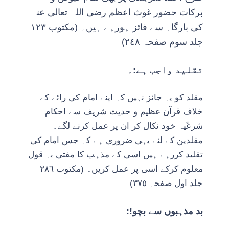
برکات حضور غوث اعظم رضی اللہ تعالی عنہ
کی بارگاہ سے فائز ہورہے ہیں۔ (مکتوب ١٢٣
جلد سوم صفحہ ٢٤٨)
تقلید واجب ہے:۔
مقلد کو یہ جائز نہیں کہ اپنے امام کی رائے کے
خلاف قرآن عظیم و حدیث شریف سے احکام
شرعّیہ خود نکال کر ان پر عمل کرنے لگے۔
مقلدین کے لئے یہی ضروری ہے کہ جس امام کی
تقلید کررہے ہیں اسی کے مذہب کا مفتی بہ قول
معلوم کرکے اسی پر عمل کریں۔ (مکتوب ٢٨٦
جلد اول صفحہ ٣٧٥)
بد مذہبوں سے بچو!: