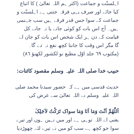
اہلسنّت و جماعت (اکثر ہم اللہ تعالیٰ ) کا اتباع
کیا جائے اور صرف یہی فرقہ جنتی ہے اہلسنّت و
جماعت کے سوا جس قدر فرقے ہیں سب جہنمی
ہیں۔ آج اس بات کو کوئی جانے یا نہ جانے کل
قیامت کے دن ہر ایک شخص اس بات کو جان لے
گا مگر اس وقت کا جاننا کچھ نفع نہ دے گا۔
(مکتوب ٦٩ جلد اوّل مطبع نو لکشور لکھنؤ ٨٦)
حبیب خدا صلی اللہ علیہ وسلم مقصود کائنات:
حدیث قدسی میں ہے کہ حضور سیدنا محمد صلی
اللہ علیہ وسلم نے اللہ تعالیٰ سے عرض کی
اَللّٰھُمَّ اَنْتَ وَمَا اَنَا وَمَا سواک تَرَکْتُ لاَجَلِکَ
یعنی اے اللہ توہی ہے اور میں نہیں ہوں اور تیرے
سوا جو کچھ ہے سب کو میں نے تیرے لئے چھوڑدیا