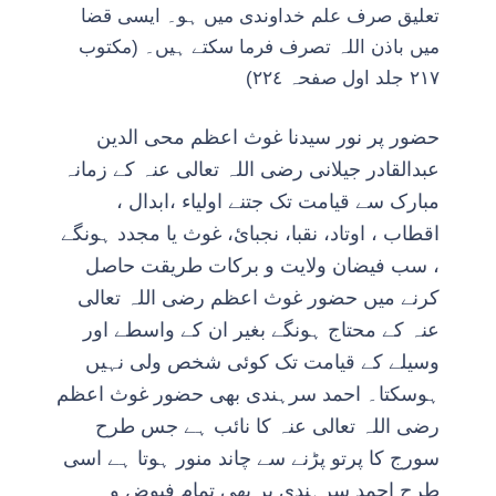
تعلیق صرف علم خداوندی میں ہو۔ ایسی قضا
میں باذن اللہ تصرف فرما سکتے ہیں۔ (مکتوب
٢١٧ جلد اول صفحہ ٢٢٤)
حضور پر نور سیدنا غوث اعظم محی الدین
عبدالقادر جیلانی رضی اللہ تعالی عنہ کے زمانہ
مبارک سے قیامت تک جتنے اولیاء ،ابدال ،
اقطاب ، اوتاد، نقبا، نجبائ، غوث یا مجدد ہونگے
، سب فیضان ولایت و برکات طریقت حاصل
کرنے میں حضور غوث اعظم رضی اللہ تعالی
عنہ کے محتاج ہونگے بغیر ان کے واسطے اور
وسیلے کے قیامت تک کوئی شخص ولی نہیں
ہوسکتا۔ احمد سرہندی بھی حضور غوث اعظم
رضی اللہ تعالی عنہ کا نائب ہے جس طرح
سورج کا پرتو پڑنے سے چاند منور ہوتا ہے اسی
طرح احمد سرہندی پر بھی تمام فیوض و