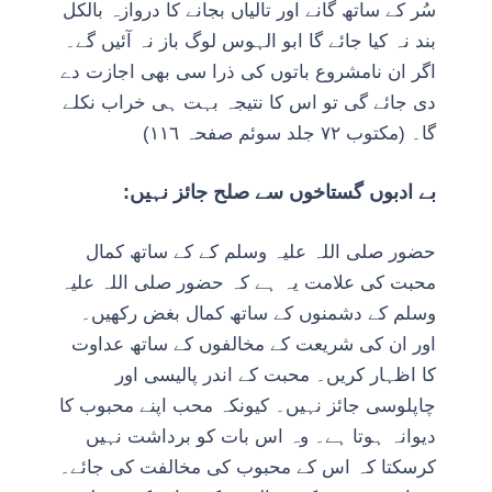
سُر کے ساتھ گانے اور تالیاں بجانے کا دروازہ بالکل
بند نہ کیا جائے گا ابو الہوس لوگ باز نہ آئیں گے۔
اگر ان نامشروع باتوں کی ذرا سی بھی اجازت دے
دی جائے گی تو اس کا نتیجہ بہت ہی خراب نکلے
گا۔ (مکتوب ٧٢ جلد سوئم صفحہ ١١٦)
بے ادبوں گستاخوں سے صلح جائز نہیں:
حضور صلی اللہ علیہ وسلم کے کے ساتھ کمال
محبت کی علامت یہ ہے کہ حضور صلی اللہ علیہ
وسلم کے دشمنوں کے ساتھ کمال بغض رکھیں۔
اور ان کی شریعت کے مخالفوں کے ساتھ عداوت
کا اظہار کریں۔ محبت کے اندر پالیسی اور
چاپلوسی جائز نہیں۔ کیونکہ محب اپنے محبوب کا
دیوانہ ہوتا ہے۔ وہ اس بات کو برداشت نہیں
کرسکتا کہ اس کے محبوب کی مخالفت کی جائے۔