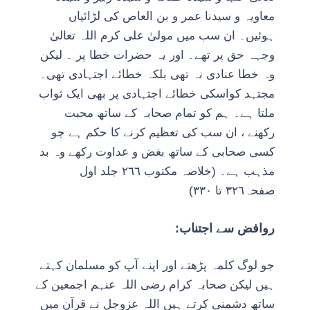
معاویہ و سیدنا عمر و بن العاص کی لڑائیاں
ہوئیں۔ ان سب میں مولیٰ علی کرم اللہ تعالیٰ
وجہہ حق پر تھے۔ اور یہ حضرات خطا پر ۔ لیکن
وہ خطا عنادی نہ تھی بلکہ خطائے اجتہادی تھی۔
مجتہد کواسکی خطائے اجتہادی پر بھی ایک ثواب
ملتا ہے۔ ہم کو تمام صحابہ کے ساتھ محبت
رکھنے ، ان سب کی تعظیم کرنے کا حکم ہے جو
کسی صحابی کے ساتھ بغض و عداوت رکھے وہ بد
مذہب ہے۔ (خلاصہ مکتوب ٢٦٦ جلد اول
صفحہ٣٢٦ تا ٣٣٠)
روافض سے اجتناب:
جو لوگ کلمہ پڑھتے اور اپنے آپ کو مسلمان کہتے
ہیں لیکن صحابہ کرام رضی اللہ عنہم اجمعین کے
ساتھ دشمنی کرتے ہیں اللہ عزوجل نے قرآن میں