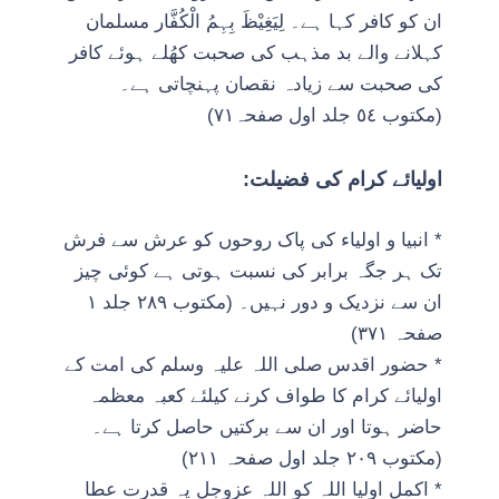
ان کو کافر کہا ہے۔ لِیَغِیْظَ بِہِمُ الْکُفَّار مسلمان
کہلانے والے بد مذہب کی صحبت کھُلے ہوئے کافر
کی صحبت سے زیادہ نقصان پہنچاتی ہے۔
(مکتوب ٥٤ جلد اول صفحہ٧١)
اولیائے کرام کی فضیلت:
* انبیا و اولیاء کی پاک روحوں کو عرش سے فرش
تک ہر جگہ برابر کی نسبت ہوتی ہے کوئی چیز
ان سے نزدیک و دور نہیں۔ (مکتوب ٢٨٩ جلد ۱
صفحہ ٣٧١)
* حضور اقدس صلی اللہ علیہ وسلم کی امت کے
اولیائے کرام کا طواف کرنے کیلئے کعبہ معظمہ
حاضر ہوتا اور ان سے برکتیں حاصل کرتا ہے۔
(مکتوب ٢٠٩ جلد اول صفحہ ٢١١)
* اکمل اولیا اللہ کو اللہ عزوجل یہ قدرت عطا