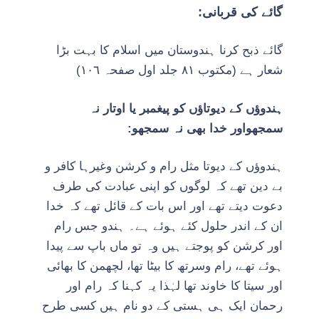
گائے کی قربانی:
گائے ذبح کرنا ہندوستان میں اسلام کا بہت بڑا
شعار ہے (مکتوب ٨١ جلد اول صفحہ ١٠٦)
ہندوؤں کے دیوتاؤں کو پیغمبر یا اوتار نہ
سمجھواور خدا بھی نہ سمجھو:
ہندوؤں کے دیوتا مثل رام و کرشن وغیرہا کافر و
بے دین تھے کہ لوگوں کو اپنی عبادت کی طرف
دعوت دیتے تھے اور اس بات کے قائل تھے کہ خدا
ان کے اندر حلول کئے ہوئے ہے۔ ہندو جس رام
اور کرشن کو پوجتے ہیں وہ تو ماں باپ سے پیدا
ہوئے تھے، رام وسرتھ کا بیٹا تھا، لچھمن کا بھائی
اور سیتا کا خاوند تھا لہٰذا یہ کہنا کہ رام اور
رحمان ایک ہی ہستی کے دو نام ہیں کسی طرح