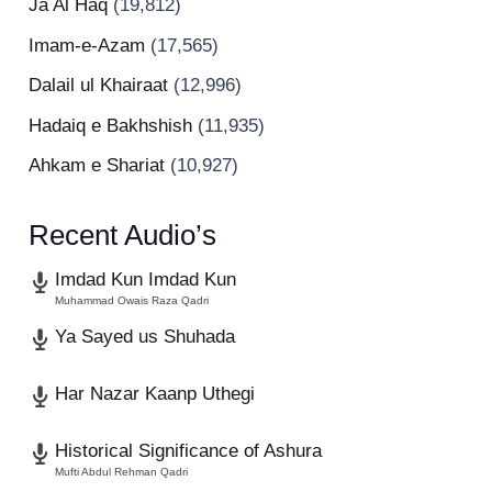
Ja Al Haq
(19,812)
Imam-e-Azam
(17,565)
Dalail ul Khairaat
(12,996)
Hadaiq e Bakhshish
(11,935)
Ahkam e Shariat
(10,927)
Recent Audio’s
Imdad Kun Imdad Kun
Muhammad Owais Raza Qadri
Ya Sayed us Shuhada
Har Nazar Kaanp Uthegi
Historical Significance of Ashura
Mufti Abdul Rehman Qadri