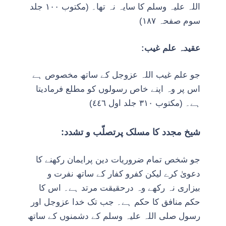
اللہ علیہ وسلم کا سایہ نہ تھا۔ (مکتوب ١٠٠ جلد
سوم صفحہ ١٨٧)
عقیدہ علم غیب:
جو علم غیب اللہ عزوجل کے ساتھ مخصوص ہے
اس پر وہ اپنے خاص رسولوں کو مطلع فرمادیتا
ہے۔ (مکتوب ٣١٠ جلد اول ٤٤٦)
شیخ مجدد کا مسلک پرتصلّب و تشدد:
جو شخص تمام ضروریات دین پرایمان رکھنے کا
دعویٰ کرے لیکن کفرو کفار کے ساتھ نفرت و
بیزاری نہ رکھے وہ درحقیقت مرتد ہے۔ اس کا
حکم منافق کا حکم ہے۔ جب تک خدا عزوجل اور
رسول صلی اللہ علیہ وسلم کے دشمنوں کے ساتھ