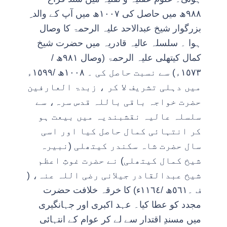
٩٨٨ھ میں حاصل کی ١٠٠٧ھ میں آپ کے والد ِ
بزرگوار شیخ عبدالاحد علیہ الرحمۃ کا وصال
ہوا ۔ سلسلہ عالیہ قادریہ میں حضرت شیخ
کمال کیتھلی علیہ الرحمۃ (وصال ٩٨١ھ /
١٥٧٣ء) سے نسبت حاصل کی ۔ ١٠٠٨ھ /١٥٩٩ء
میں دہلی تشریف لا کر ، زبدۃ العارفین
حضرت خواجہ باقی باللہ قدس سرہ، سے
سلسلہ عالیہ نقشبندیہ میں بیعت ہو
کر انتہائی کمال حاصل کیا اور اسی
سال حضرت شاہ سکندر کیتھلی (نبیرہ
شیخ کمال کیتھلی) نے حضرت غوثِ اعظم
شیخ عبدالقادر جیلانی رضی اللہ عنہ، (
ف ۔٥٦١ھ /١١٦٤ء) کا خرقہ خلافت حضرت
مجدد کو عطا کیا۔ عہد اکبری اور جہانگیری
میں مسندِ اقتدار سے لے کر عوام کے انتہائی