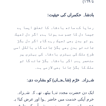
تا ١٦٩)
بادشاہ حکمراں کی حیثیت:
رعایا کے ساتھ بادشاہ کا تعلق ایسا ہے
جیسا دل کا جسم سے ہوتا ہے، اگر دل ٹھیک
ہو تو بدن بھی ٹھیک رہے گا، اگر دل بگڑ
جائے تو بدن بھی بگڑ جائے گا، بالکل اسی
طرح ملک کی بہتری بادشاہ کی بہتری پر
منحصر ہے، اگر بادشاہ بگڑ جائے گا تو
ملک کا بگڑ جانا بھی لازمی ہے۔
شہزادہ خرّم (شاہجہاں) کو بشارت دی:
ایک دن حضرت مجدد تنہا بیٹھے تھے کہ شہزادہ
خرم آپکی خدمت میں حاضر ہوا اور عرض کیا! یہ
عجیب بات ہے کہ میں نے ہمیشہ آپ کی طرف