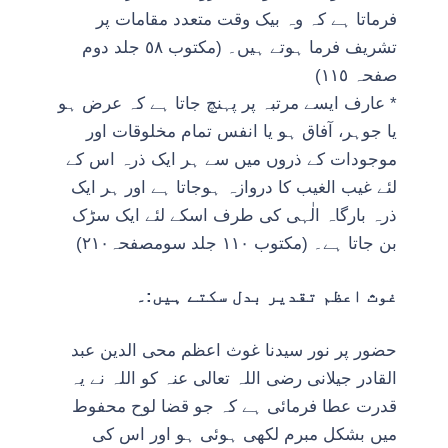
فرماتا ہے کہ وہ بیک وقت متعدد مقامات پر
تشریف فرما ہوتے ہیں۔ (مکتوب ٥٨ جلد دوم
صفحہ ١١٥)
* عارف ایسے مرتبہ پر پہنچ جاتا ہے کہ عرض ہو
یا جوہر، آفاق ہو یا انفس تمام مخلوقات اور
موجودات کے ذروں میں سے ہر ایک ذرہ اس کے
لئے غیب الغیب کا دروازہ ہوجاتا ہے اور ہر ایک
ذرہ بارگاہ الٰہی کی طرف اسکے لئے ایک سڑک
بن جاتا ہے۔ (مکتوب ١١٠ جلد سومصفحہ٢١٠)
غوث اعظم تقدیر بدل سکتے ہیں:۔
حضور پر نور سیدنا غوث اعظم محی الدین عبد
القادر جیلانی رضی اللہ تعالی عنہ کو اللہ نے یہ
قدرت عطا فرمائی ہے کہ جو قضا لوح محفوط
میں بشکل مبرم لکھی ہوئی ہو اور اس کی