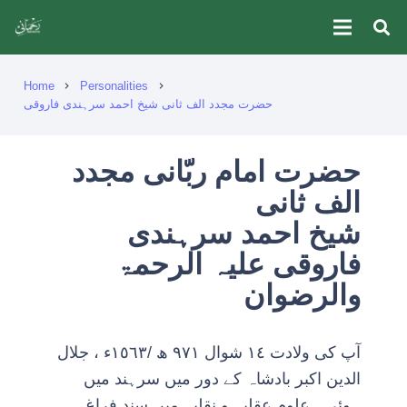
Home
Personalities
chevron_right
chevron_right
حضرت مجدد الف ثانی شیخ احمد سرہندی فاروقی
حضرت امام ربّانی مجدد
الف ثانی
شیخ احمد سرہندی
فاروقی علیہ الرحمۃ
والرضوان
آپ کی ولادت ١٤ شوال ٩٧١ ھ /١٥٦٣ء ، جلال
الدین اکبر بادشاہ کے دور میں سرہند میں
ہوئی۔ علوم عقلیہ و نقلیہ میں سند فراغ