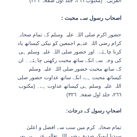
الْقُرْبٰی۔ (مکتوب ٢٦٦، جلد اول صفحہ ٣٢٦)
اصحاب رسول سے محبت :
حضور اکرم صلی اللہ علیہ وسلم کے تمام صحابہ
کرام رضی اللہ عنہم اجمعین کو نیکی کیساتھ یاد
کرنا چاہئے۔ اور حضور صلی اللہ علیہ وسلم ہی
کی وجہ سے انکے ساتھ محبت رکھنی چاہئے ۔ ان
کے ساتھ محبت حضور صلی اللہ علیہ وسلم
کیساتھ محبت ہے، انکے ساتھ عداوت حضور صلی
اللہ علیہ وسلم ہی کیساتھ عداوت ہے۔ (مکتوب
٢٦٦، جلد اول صفحہ ٣٢٦)
اصحابِ رسول کے درجات:
تمام صحابہ کرم میں سب سے افضل و اعلیٰ
سیدنا ابوبکر صدیق رضی اللہ تعالی عنہ ہیں پھر