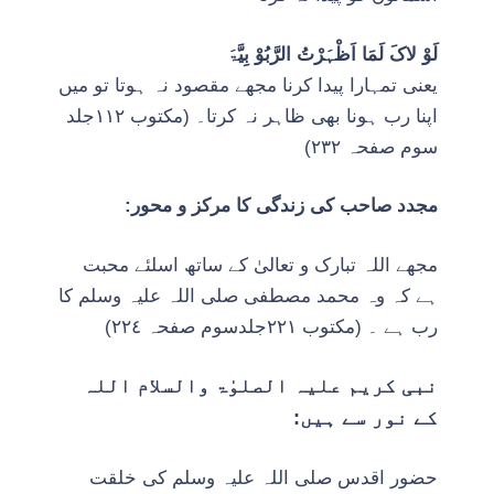
لَوْ
لاکَ
لَمَا اَظْہَرْتُ الرَّبُوْ بِیَّۃَ
یعنی تمہارا پیدا کرنا مجھے مقصود نہ ہوتا تو میں
اپنا رب ہونا بھی ظاہر نہ کرتا۔ (مکتوب ١١٢جلد
سوم صفحہ ٢٣٢)
مجدد صاحب کی زندگی کا مرکز و محور:
مجھے اللہ تبارک و تعالیٰ کے ساتھ اسلئے محبت
ہے کہ وہ محمد مصطفی صلی اللہ علیہ وسلم کا
رب ہے ۔ (مکتوب ٢٢١جلدسوم صفحہ ٢٢٤)
نبی کریم علیہ الصلوٰۃ والسلام اللہ
کے نور سے ہیں:
حضور اقدس صلی اللہ علیہ وسلم کی خلقت