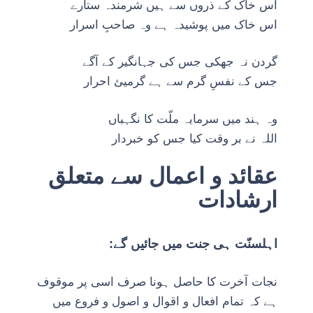
اس خاک کے ذروں سے ہیں شرمندہ ستارے
اس خاک میں پوشیدہ ہے وہ صاحبِ اسرار
گردن نہ جھکی جس کی جہانگیر کے آگے
جس کے نفسِ گرم سے ہے گرمیئ احرار
وہ ہند میں سرمایہ ملّت کا نگہباں
اللہ نے بر وقت کیا جس کو خبردار
عقائد و اعمال سے متعلق
ارشادات
اہلسنّت ہی جنت میں جائیں گے:
نجات آخرت کا حاصل ہونا صرف اسی پر موقوف
ہے کہ تمام افعال و اقوال و اصول و فروع میں