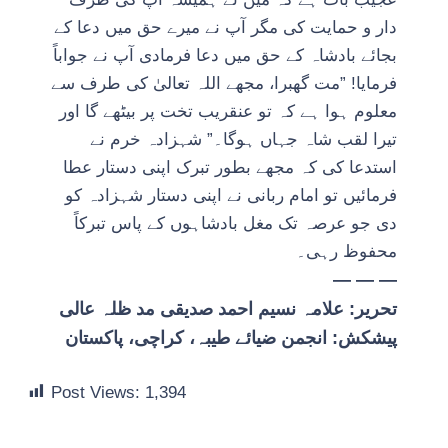
دار و حمایت کی مگر آپ نے میرے حق میں دعا کے
بجائے بادشاہ کے حق میں دعا فرمادی آپ نے جواباً
فرمایا! ”مت گھبرا، مجھے اللہ تعالیٰ کی طرف سے
معلوم ہوا ہے کہ تو عنقریب تخت پر بیٹھے گا اور
تیرا لقب شاہ جہاں ہوگا۔” شہزادہ خرم نے
استدعا کی کہ مجھے بطور تبرک اپنی دستار عطا
فرمائیں تو امام ربانی نے اپنی دستار شہزادہ کو
دی جو عرصہ تک مغل بادشاہوں کے پاس تبرکاً
محفوظ رہی۔
— — —
تحریر: علامہ
نسیم
احمد
صدیقی
مد ظلہ عالی
پیشکش: انجمن ضیائے طیبہ، کراچی، پاکستان
Post Views:
1,394