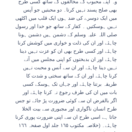
وہ اپنے محبوب کے مخالفوں کے ساتھ کسی طرح
بھی صلح پسند نہیں کرتا۔ دو محبتیں جو آپس
میں ایک دوسرے کی ضد ہوں ایک قلب میں اکٹھی
نہیں ہوسکتیں ۔ کفار کے ساتھ جو خدا اور رسول
صلی اللہ علیہ وسلم کے دشمن ہیں دشمن ہونا
چاہئے اور ان کی ذلت و خواری میں کوشش کرنا
چاہئے اور کسی طرح بھی ان کو عزت نہیں دینا
چاہئے اور ان بدبختوں کو اپنی مجلس میں آنے
نہیں دینا چاہئے اور ان سے اُنس و محبت نہیں
کرنا چاہئے اور ان کے ساتھ سختی و شدت کا
طریقہ برتنا چاہئے اور جہاں تک ہوسکے کسی
بات میں ان کی طرف رجوع نہ کرنا چاہئے اور
اگر بالفرض ان سے کوئی ضرورت پڑ جائے تو جس
طرح انسان ناگواری اور مجبوری سے بیت الخلا
جاتا ہے اسی طرح ان سے اپنی ضرورت پوری کرنا
چاہئے۔ (خلاصہ مکتوب ١٦٥ جلد اول صفحہ ١٦٦