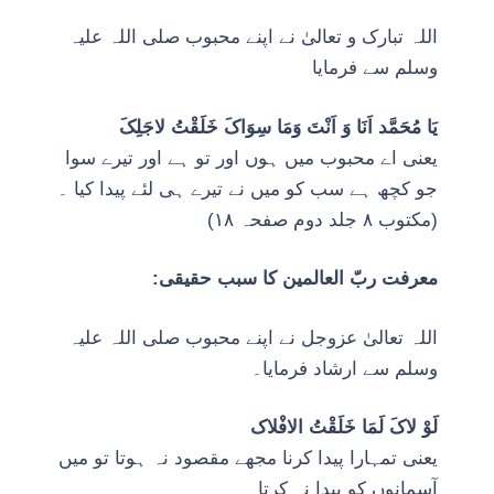
اللہ تبارک و تعالیٰ نے اپنے محبوب صلی اللہ علیہ
وسلم سے فرمایا
یَا مُحَمَّد اَنَا وَ اَنْتَ وَمَا سِوَاکَ خَلَقْتُ لاجَلِکَ
یعنی اے محبوب میں ہوں اور تو ہے اور تیرے سوا
جو کچھ ہے سب کو میں نے تیرے ہی لئے پیدا کیا ۔
(مکتوب ٨ جلد دوم صفحہ ١٨)
معرفت ربّ العالمین کا سبب حقیقی:
اللہ تعالیٰ عزوجل نے اپنے محبوب صلی اللہ علیہ
وسلم سے ارشاد فرمایا۔
لَوْ لاکَ لَمَا خَلَقْتُ الافْلاک
یعنی تمہارا پیدا کرنا مجھے مقصود نہ ہوتا تو میں
آسمانوں کو پیدا نہ کرتا