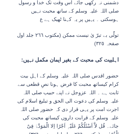
دشمنی نہ رکھی جائے اس وقت تک خدا و رسول
صلی اللہ علیہ وسلم کے ساتھ محبت نہیں
ہوسکتی ۔ یہیں پر یہ کہنا ٹھیک ہے ع
تولّٰی بے تبرّ یٰ نیست ممکن (مکتوب ٢٦٦ جلد اول
صفحہ ٣٢٥)
اہلبیت کی محبت کے بغیر ایمان مکمل نہیں:
حضور اقدس صلی اللہ علیہ وسلم کے اہل بیت
کرام کیساتھ محبت کا فرض ہونا نصِ قطعی سے
ثابت ہے ۔ اللہ عزوجل نے اپنے حبیب صلی اللہ
علیہ وسلم کی دعوت الی الحق و تبلیغ اسلام کی
اجرت امت پر یہی قرار دی کہ حضور صلی اللہ
علیہ وسلم کے قرابت داروں کیساتھ محبت کی
جائے۔ قُل لاَّ اَسْئَلُکُمْ عَلَیْہِ اَجْرًا اِلا الْمَوَدَّۃَ فِیْ