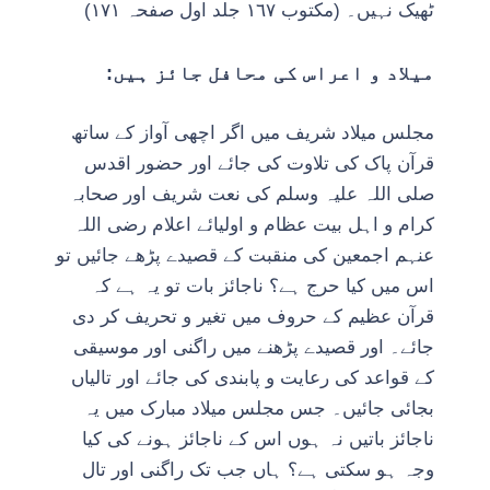
ٹھیک نہیں۔ (مکتوب ١٦٧ جلد اول صفحہ ١٧١)
میلاد و اعراس کی محافل جائز ہیں:
مجلس میلاد شریف میں اگر اچھی آواز کے ساتھ
قرآن پاک کی تلاوت کی جائے اور حضور اقدس
صلی اللہ علیہ وسلم کی نعت شریف اور صحابہ
کرام و اہل بیت عظام و اولیائے اعلام رضی اللہ
عنہم اجمعین کی منقبت کے قصیدے پڑھے جائیں تو
اس میں کیا حرج ہے؟ ناجائز بات تو یہ ہے کہ
قرآن عظیم کے حروف میں تغیر و تحریف کر دی
جائے۔ اور قصیدے پڑھنے میں راگنی اور موسیقی
کے قواعد کی رعایت و پابندی کی جائے اور تالیاں
بجائی جائیں۔ جس مجلس میلاد مبارک میں یہ
ناجائز باتیں نہ ہوں اس کے ناجائز ہونے کی کیا
وجہ ہو سکتی ہے؟ ہاں جب تک راگنی اور تال