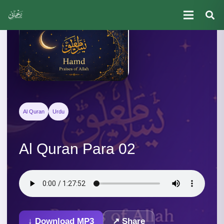
Al Quran
Urdu
Al Quran Para 02
↓ Download MP3
↗ Share